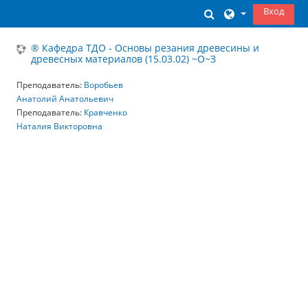
Перейти к основному содержанию
Вход
Изменить данны
® Кафедра ТДО - Основы резания древесины и
древесных материалов (15.03.02) ~О~З
Преподаватель:
Воробьев
Анатолий Анатольевич
Преподаватель:
Кравченко
Наталия Викторовна