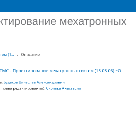
ктирование мехатронных
м (1...
Описание
ТМС - Проектирование мехатронных систем (15.03.06) ~О
ь:
Будьков Вячеслав Александрович
з права редактирования):
Скрипка Анастасия