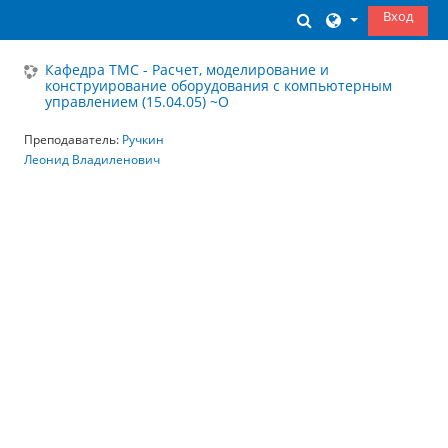
Перейти к основному содержанию
Вход
Изменить данны
Кафедра ТМС - Расчет, моделирование и
конструирование оборудования с компьютерным
управлением (15.04.05) ~О
Преподаватель:
Ручкин
Леонид Владиленович