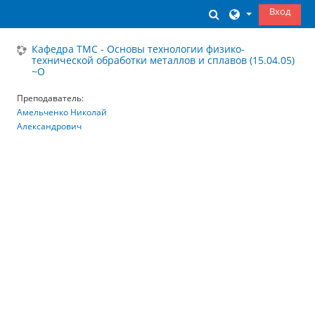
Перейти к основному содержанию
Вход
Изменить данны
Кафедра ТМС - Основы технологии физико-
технической обработки металлов и сплавов (15.04.05)
~О
Преподаватель:
Амельченко Николай
Александрович