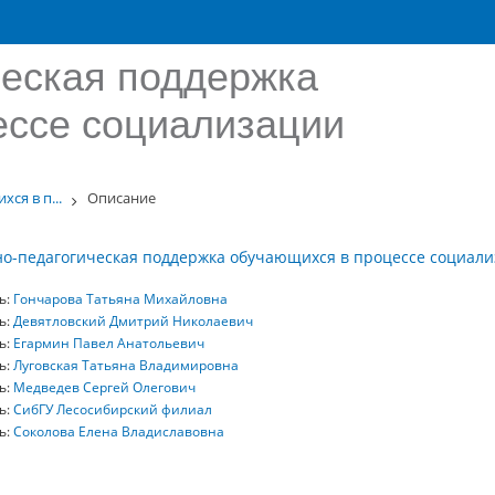
ческая поддержка
ессе социализации
ся в п...
Описание
о-педагогическая поддержка обучающихся в процессе социал
ь:
Гончарова Татьяна Михайловна
ь:
Девятловский Дмитрий Николаевич
ь:
Егармин Павел Анатольевич
ь:
Луговская Татьяна Владимировна
ь:
Медведев Сергей Олегович
ь:
СибГУ Лесосибирский филиал
ь:
Соколова Елена Владиславовна