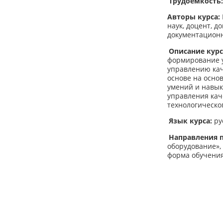
Трудоемкость:
Авторы курса:
наук, доцент, 
документационно
Описание курс
формирование у
управлению кач
основе на осно
умений и навы
управления кач
технологическо
Язык курса:
ру
Направления 
оборудование»,
форма обучения