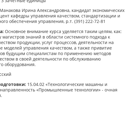
3 зачетные единицы
Манакова Ирина Александровна, кандидат экономических
доцент кафедры управления качеством, стандартизации и
го обеспечения управления, р.т. (391) 222-72-81
а:
Основное внимание курса уделяется таким целям, как:
 магистров знаний в области системного подхода к
еством продукции, услуг процессов, деятельности на
ве моделей управления качеством, а также привитие
ков будущим специалистам по применению методов
еством в своей деятельности по обслуживанию
го оборудования.
сский
подготовки:
15.04.02 «Технологические машины и
 направленность «Промышленные технологии» - очная
.