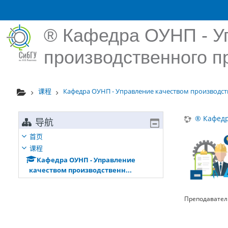
跳到主要内容
® Кафедра ОУНП - У
производственного п
课程
Кафедра ОУНП - Управление качеством производств
® Кафедр
导航
首页
课程
Кафедра ОУНП - Управление
качеством производственн...
Преподавател