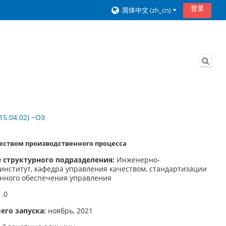
登录
简体中文 ‎(zh_cn)‎
切换
5.04.02) ~ОЗ
еством производственного процесса
 структурного подразделения:
Инженерно-
институт, кафедра управления качеством, стандартизации
нного обеспечения управления
.0
го запуска:
ноябрь, 2021