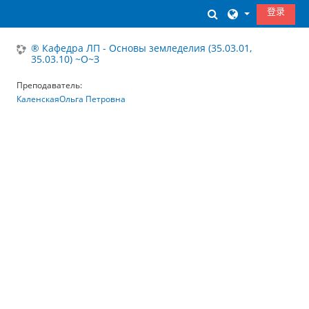
跳到主要内容
登录
切换搜索输入
® Кафедра ЛП - Основы земледелия (35.03.01,
35.03.10) ~О~З
Преподаватель:
КаленскаяОльга Петровна