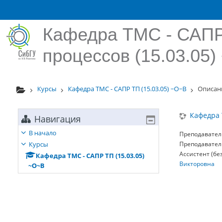
Перейти к основному содержанию
Кафедра ТМС - САПР
процессов (15.03.05
Курсы
Кафедра ТМС - САПР ТП (15.03.05) ~О~В
Описан
Кафедра 
Навигация
В начало
Преподавател
Курсы
Преподавател
Ассистент (бе
Кафедра ТМС - САПР ТП (15.03.05)
Викторовна
~О~В