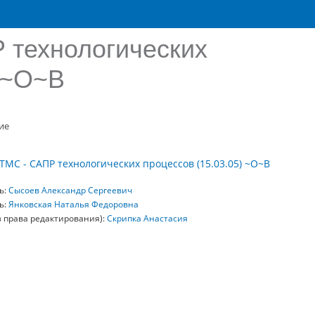
 технологических
) ~О~В
ие
ТМС - САПР технологических процессов (15.03.05) ~О~В
ь:
Сысоев Александр Сергеевич
ь:
Янковская Наталья Федоровна
з права редактирования):
Скрипка Анастасия