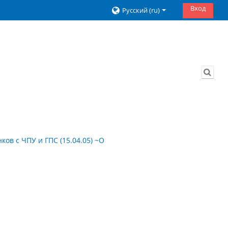
Вход
Русский ‎(ru)‎
Изме
ов с ЧПУ и ГПС (15.04.05) ~О