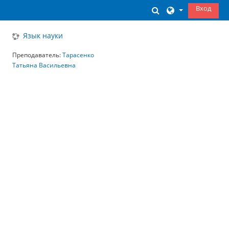
Перейти к основному содержанию
Вход
Изменить данны
Язык науки
Преподаватель:
Тарасенко
Татьяна Васильевна