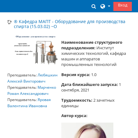
Перейти к основному содержанию
Вход
Изменить данны
® Кафедра МАПТ - Оборудование для производства
спирта (15.03.02) ~О
Наименование структурного
подразделения:
Институт
химических технологий, кафедра
машин и аппаратов
промышленных технологий
Версия курса:
1.0
Преподаватель:
Любяшкин
Алексей Викторович
Дата ближайшего запуска:
1
Преподаватель:
Марченко
сентября, 2021
Роман Александрович
Трудоемкость:
2 зачетных
Преподаватель:
Яровая
единицы
Валентина Ивановна
Автор курса: