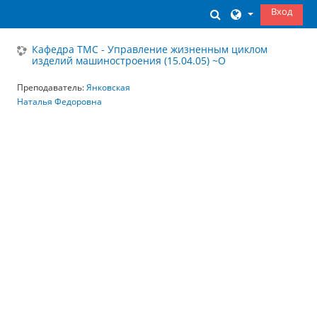
Перейти к основному содержанию
Вход
Изменить данны
Кафедра ТМС - Управление жизненным циклом
изделий машиностроения (15.04.05) ~О
Преподаватель:
Янковская
Наталья Федоровна