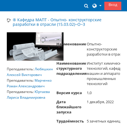
Перейти к основному содержанию
Вход
Изменить данны
® Кафедра МАПТ - Опытно- конструкторские
разработки в отрасли (15.03.02)~О~З
Наименование
Опытно-
конструкторские
разработки в отрасли
Наименование
Институт химических
структурного
технологий, кафедра
Преподаватель:
Любяшкин
подразделения
машин и аппаратов
Алексей Викторович
промышленных
Преподаватель:
Марченко
технологий
Роман Александрович
Преподаватель:
Юртаева
Версия курса
1,0
Лариса Владимировна
Дата
1 декабря, 2022
ближайшего
запуск
а
Трудоёмкость
5 зачетных единиц