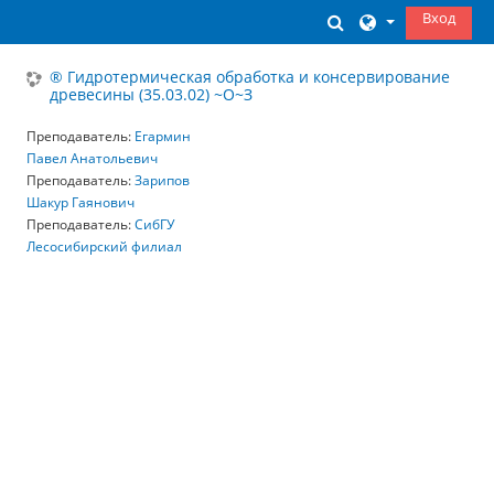
Перейти к основному содержанию
Вход
Изменить данны
® Гидротермическая обработка и консервирование
древесины (35.03.02) ~О~З
Преподаватель:
Егармин
Павел Анатольевич
Преподаватель:
Зарипов
Шакур Гаянович
Преподаватель:
СибГУ
Лесосибирский филиал