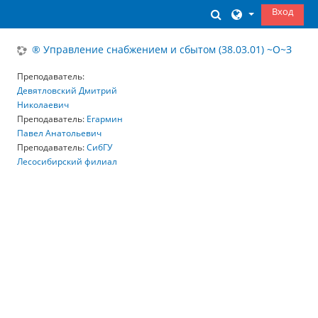
Перейти к основному содержанию
Вход
Изменить данны
® Управление снабжением и сбытом (38.03.01) ~О~З
Преподаватель:
Девятловский Дмитрий
Николаевич
Преподаватель:
Егармин
Павел Анатольевич
Преподаватель:
СибГУ
Лесосибирский филиал