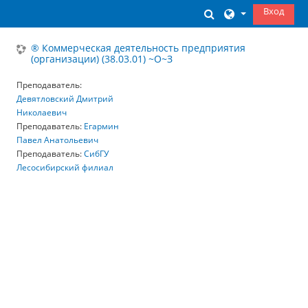
Перейти к основному содержанию
Вход
Изменить данны
® Коммерческая деятельность предприятия
(организации) (38.03.01) ~О~З
Преподаватель:
Девятловский Дмитрий
Николаевич
Преподаватель:
Егармин
Павел Анатольевич
Преподаватель:
СибГУ
Лесосибирский филиал