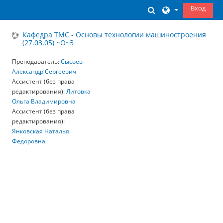
Перейти к основному содержанию
Вход
Изменить данны
Кафедра ТМС - Основы технологии машиностроения
(27.03.05) ~О~З
Преподаватель:
Сысоев
Александр Сергеевич
Ассистент (без права
редактирования):
Литовка
Ольга Владимировна
Ассистент (без права
редактирования):
Янковская Наталья
Федоровна