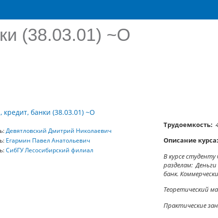
ки (38.03.01) ~О
 кредит, банки (38.03.01) ~О
Трудоемкость:
ь:
Девятловский Дмитрий Николаевич
Описание курса
ь:
Егармин Павел Анатольевич
ь:
СибГУ Лесосибирский филиал
В курсе студенту
разделам:
Деньги
банк. Коммерчески
Теоретический ма
Практические зан