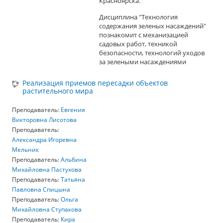
Красноярска.
Дисциплина "Технология
содержания зеленых насаждений"
познакомит с механизацией
садовых работ, техникой
безопасности, технологий уходов
за зелеными насаждениями
Реализация приемов пересадки объектов
растительного мира
Преподаватель:
Евгения
Викторовна Лисотова
Преподаватель:
Александра Игоревна
Мельник
Преподаватель:
Альбина
Михайловна Пастухова
Преподаватель:
Татьяна
Павловна Спицына
Преподаватель:
Ольга
Михайловна Ступакова
Преподаватель:
Кира