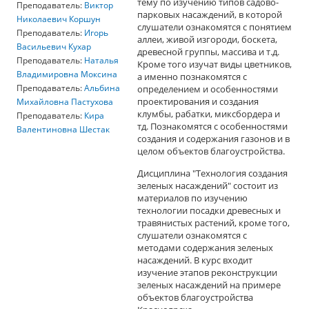
тему по изучению типов садово-
Преподаватель:
Виктор
парковых насаждений, в которой
Николаевич Коршун
слушатели ознакомятся с понятием
Преподаватель:
Игорь
аллеи, живой изгороди, боскета,
Васильевич Кухар
древесной группы, массива и т.д.
Преподаватель:
Наталья
Кроме того изучат виды цветников,
Владимировна Моксина
а именно познакомятся с
Преподаватель:
Альбина
определением и особенностями
проектирования и создания
Михайловна Пастухова
клумбы, рабатки, миксбордера и
Преподаватель:
Кира
тд. Познакомятся с особенностями
Валентиновна Шестак
создания и содержания газонов и в
целом объектов благоустройства.
Дисциплина "Технология создания
зеленых насаждений" состоит из
материалов по изучению
технологии посадки древесных и
травянистых растений, кроме того,
слушатели ознакомятся с
методами содержания зеленых
насаждений. В курс входит
изучение этапов реконструкции
зеленых насаждений на примере
объектов благоустройства