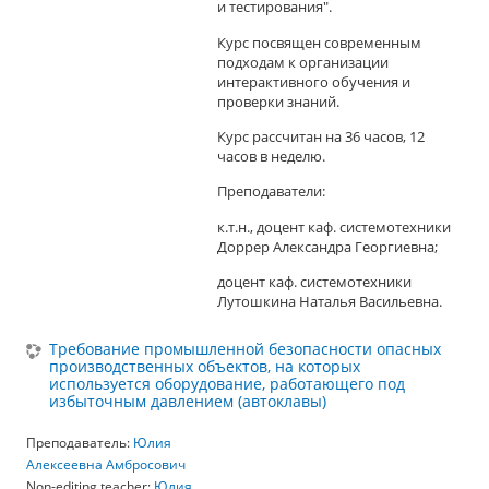
и тестирования".
Курс посвящен современным
подходам к организации
интерактивного обучения и
проверки знаний.
Курс рассчитан на 36 часов, 12
часов в неделю.
Преподаватели:
к.т.н., доцент каф. системотехники
Доррер Александра Георгиевна;
доцент каф. системотехники
Лутошкина Наталья Васильевна.
Требование промышленной безопасности опасных
производственных объектов, на которых
используется оборудование, работающего под
избыточным давлением (автоклавы)
Преподаватель:
Юлия
Алексеевна Амбросович
Non-editing teacher:
Юлия