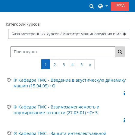
Перейти к основному содержанию
Вход
Изменить данны
Категории курсов:
Поиск курса
Поиск 
Страница 1
Страница 2
Страница 3
Страница 4
Страница 5
Следующая страница
1
2
3
4
5
»
® Кафедра ТМС - Введение в акустическую динамику
машин (15.04.05) ~О
® Кафедра ТМС - Взаимозаменяемость и
нормирование точности (27.03.01) ~О~З
® Кафедра ТМС - Защита интеллектуальной