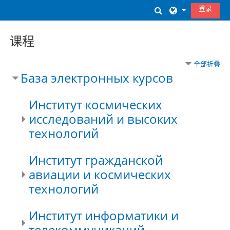
跳到主要内容
登录
切换搜索输入
课程
全部折叠
База электронных курсов
Институт космических
исследований и высоких
технологий
Институт гражданской
авиации и космических
технологий
Институт информатики и
телекоммуникаций