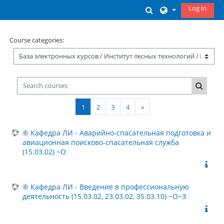
Skip to main content
Log in
Toggle search inp
Course categories:
Search courses
Search
Page 1
Page 2
Page 3
Page 4
Next page
1
2
3
4
»
® Кафедра ЛИ - Аварийно-спасательная подготовка и
авиационная поисково-спасательная служба
(15.03.02) ~О
® Кафедра ЛИ - Введение в профессиональную
деятельность (15.03.02, 23.03.02, 35.03.10) ~О~З